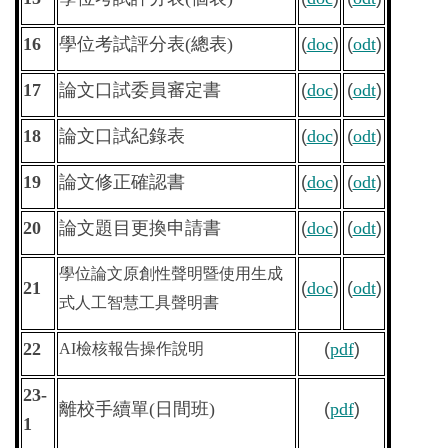
16
學位考試評分表
(
總表
)
(
doc
)
(
odt
)
17
論文口試委員審定書
(
doc
)
(
odt
)
18
論文口試紀錄表
(
doc
)
(
odt
)
19
論文修正確認書
(
doc
)
(
odt
)
20
論文題目更換申請書
(
doc
)
(
odt
)
學位論文原創性聲明暨使用生成
21
(
doc
)
(
odt
)
式人工智慧工具聲明書
22
(
pdf
)
AI檢核報告操作說明
23-
離校手續單
(
日間班
)
(
pdf
)
1