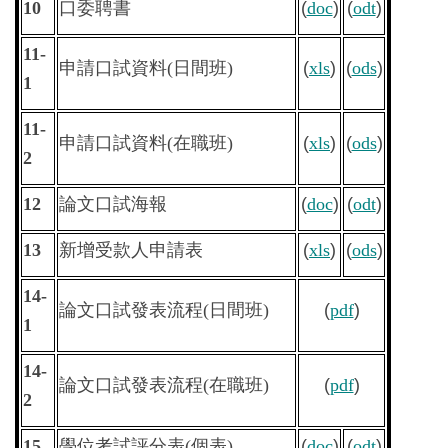
10
口委聘書
(
doc
)
(
odt
)
11-
申請口試資料
(
日間班
)
(
xls
)
(
ods
)
1
11-
申請口試資料
(
在職班
)
(
xls
)
(
ods
)
2
12
論文口試海報
(
doc
)
(
odt
)
13
新增受款人申請表
(
xls
)
(
ods
)
14-
論文口試發表流程(日間班)
(
pdf
)
1
14-
論文口試發表流程(在職班)
(
pdf
)
2
15
學位考試評分表
(
個表
)
(
doc
)
(
odt
)