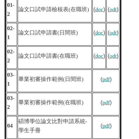
01-
論文口試申請檢核表
(
在職班
)
(
doc
)
(
odt
)
2
02-
論文口試申請書
(
日間班
)
(
doc
)
(
odt
)
1
02-
論文口試申請書
(
在職班
)
(
doc
)
(
odt
)
2
03-
畢業初審操作範例(日間班)
(
pdf
)
1
03-
畢業初審操作範例(在職班)
(
pdf
)
2
碩博學位論文比對申請系統
-
04
(
pdf
)
學生手冊