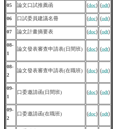
05
論文口試推薦函
(
doc
)
(
odt
)
06
口試委員建議名冊
(
doc
)
(
odt
)
07
論文計畫摘要表
(
doc
)
(
odt
)
08-
論文發表審查申請表
(
日間班
)
(
doc
)
(
odt
)
1
08-
論文發表審查申請表
(
在職班
)
(
doc
)
(
odt
)
2
09-
口委邀請函(日間班)
(
doc
)
(
odt
)
1
09-
口委邀請函(在職班)
(
doc
)
(
odt
)
2