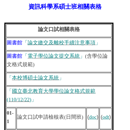
資訊科學系碩士班相關表格
論文口試相關表格
圖書館
「
論文繳交及離校手續注意事項
」
圖書館
「
電子學位論文提交系統
」
(
含學位論
文格式規範
)
「
本校博碩士論文系統
」
「
國立臺北教育大學學位論文格式規範
(110/12/22)
」
01-
論文口試申請檢核表
(
日間班
)
(
doc
)
(
odt
)
1