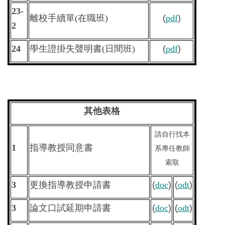
23-
離校手續單
(
在職班
)
(
pdf
)
2
24
學生證掛失聲明書
(
日間班
)
(
pdf
)
其他表格
請自行找本
1
指導教授同意書
系專任教師
索取
3
更換指導教授申請書
(
doc
)
(
odt
)
3
論文口試延期申請書
(
doc
)
(
odt
)