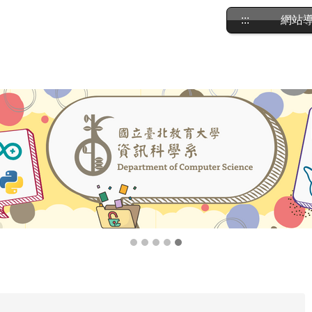
:::
網站