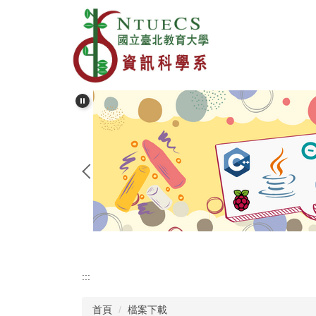
跳
到
主
要
內
容
區
:::
首頁
檔案下載