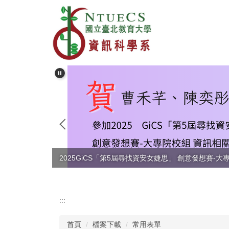
跳
到
主
要
內
容
區
2025GiCS「第5屆尋找資安女婕思」 創意發想賽-
:::
首頁
檔案下載
常用表單