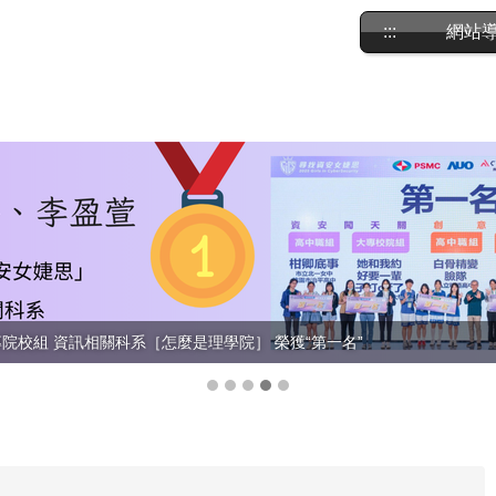
:::
網站
大專院校組 資訊相關科系［怎麼是理學院］ 榮獲“第一名”