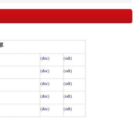
單
(
doc
)
(
odt
)
(
doc
)
(
odt
)
(
doc
)
(
odt
)
(
doc
)
(
odt
)
(
doc
)
(
odt
)